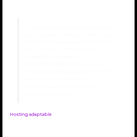
pueda atraer a más usuarios de manera efectiva.
El posicionamiento SEO no se trata
solo de crear contenido relevante y
de calidad, sino también de contar
con un hosting eficiente que
respalde la visibilidad y
accesibilidad del sitio web en los
motores de búsqueda. Un hosting
adecuado puede marcar la
diferencia en el éxito de una
estrategia de SEO.
Hosting adaptable
En el año 2024, es fundamental que el
hosting
sea
adaptable a las necesidades cambiantes de un sitio
web. Las empresas de
hosting
deben ofrecer