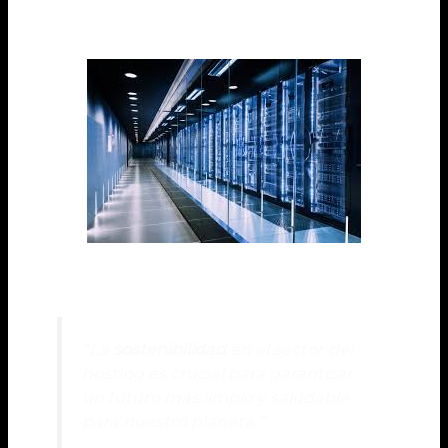
contra el cambio climático.
“La
sostenibilidad
en el sector del
hosting es crucial para garantizar
un futuro más limpio y saludable
para nuestro planeta.”