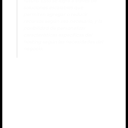
futuro. Esto se logra a través de
soluciones escalables
que
permiten agregar o reducir
recursos según sea necesario, y la
posibilidad de personalizar
características específicas del
hosting
según las necesidades del
negocio.
La capacidad de personalización es otro aspecto
clave del
hosting adaptable
. Al poder personalizar
características como el sistema operativo, el tipo de
almacenamiento o el nivel de rendimiento, las
empresas pueden adaptar el
hosting
a sus
necesidades únicas. Esto brinda mayor flexibilidad y
control sobre el entorno de alojamiento, lo que se
traduce en un mejor rendimiento y una experiencia
óptima para los usuarios.