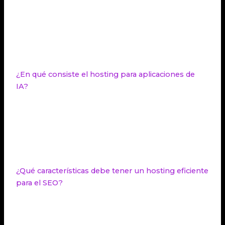
incluyen hosting para aplicaciones de IA, hosting
eficiente para el SEO,
hosting adaptable
, hosting
ecofriendly y hosting seguro. También se destacan
las tendencias en
microcentros de datos
,
sostenibilidad y la importancia de la ciberseguridad.
¿En qué consiste el hosting para aplicaciones de
IA?
El hosting para aplicaciones de IA se refiere al uso
de servidores GPU para ejecutar aplicaciones de IA,
machine learning, renderizado 3D y cálculos
estructurales que requieren un procesamiento
masivo de datos.
¿Qué características debe tener un hosting eficiente
para el SEO?
Un hosting eficiente para el SEO debe garantizar la
optimización y velocidad del sitio, tener una IP en
España o en el mercado objetivo y contar con