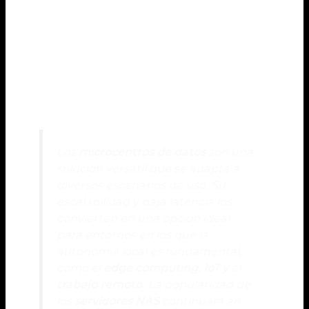
IoT
eficiente con dispositivos de
Internet de las Cosas.
Ofrece acceso seguro y rápido a
Trabajo
los datos desde ubicaciones
remoto
remotas.
Los
microcentros de datos
son una
solución versátil que se adapta a
diversos escenarios de uso. Su
escalabilidad y baja latencia los
convierten en una opción ideal
para entornos en los que la
autonomía local es fundamental,
como el
edge computing
,
IoT
y el
trabajo remoto.
La popularidad de
los
servidores NAS
continuará en