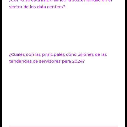
¿Cómo se está impulsando la sostenibilidad en el
sector de los data centers?
Las empresas de hosting están adoptando
prácticas ecoamigables, como el uso de energías
renovables y sistemas de refrigeración líquida, para
reducir las emisiones y el consumo de energía de
los data centers.
¿Cuáles son las principales conclusiones de las
tendencias de servidores para 2024?
Las tendencias de servidores para 2024 reflejan la
constante búsqueda de innovación y adaptabilidad
en el
data center
. Incluyen hosting para
aplicaciones de IA, hosting eficiente para el SEO,
hosting adaptable, hosting ecofriendly y hosting
seguro. Además, se destacan las tendencias en
microcentros de datos, sostenibilidad y la
importancia de la ciberseguridad.