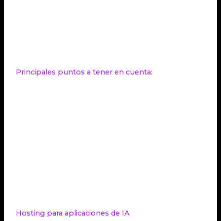
tendencias tecnológicas
más relevantes en
España? Descubre las respuestas a estas
intrigantes preguntas y más en este artículo, donde
exploraremos las tendencias más destacadas que
marcarán el rumbo de los servidores en el 2024.
Principales puntos a tener en cuenta:
Hosting para aplicaciones de IA
:
Servidores
GPU
y el
procesamiento masivo de datos.
Hosting eficiente para el SEO
: Optimización,
velocidad y
seguridad.
Hosting adaptable
:
Soluciones escalables
y
personalización de características
.
Hosting ecofriendly
:
Energías renovables
y
medidas de
eficiencia energética
.
Hosting seguro
:
Ciberseguridad
y
protección
de datos
.
Hosting para aplicaciones de IA