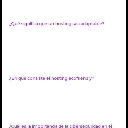
medidas de seguridad, como un certificado SSL,
para ser considerado seguro por los buscadores.
¿Qué significa que un hosting sea adaptable?
Un hosting adaptable se refiere a que las empresas
de hosting deben ofrecer soluciones escalables o
personalizables que permitan ajustar los recursos
según las necesidades del sitio. Esto incluye
características como el Cloud Hosting y la capacidad
de añadir funcionalidades o aplicaciones.
¿En qué consiste el hosting ecofriendly?
El hosting ecofriendly se refiere a la adopción de
prácticas sostenibles en el sector del hosting,
como el uso de energías renovables y estrategias
de eficiencia energética para reducir el consumo
energético y minimizar el
impacto medioambiental.
¿Cuál es la importancia de la ciberseguridad en el