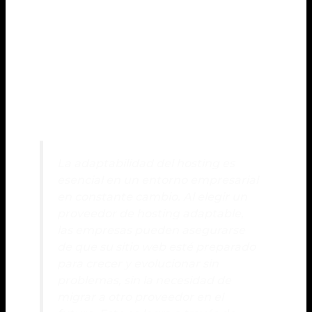
soluciones escalables
o personalizables que
permitan ajustar los recursos según las
necesidades del sitio. Un panel de control que
permita cambiar características, opciones como el
Cloud Hosting
y la capacidad de añadir
funcionalidades o aplicaciones son aspectos a tener
en cuenta al elegir un proveedor de
hosting
.
La adaptabilidad del
hosting
es
esencial en un entorno empresarial
en constante cambio. Al elegir un
proveedor de
hosting adaptable
,
las empresas pueden asegurarse
de que su sitio web esté preparado
para crecer y evolucionar sin
problemas, sin la necesidad de
migrar a otro proveedor en el