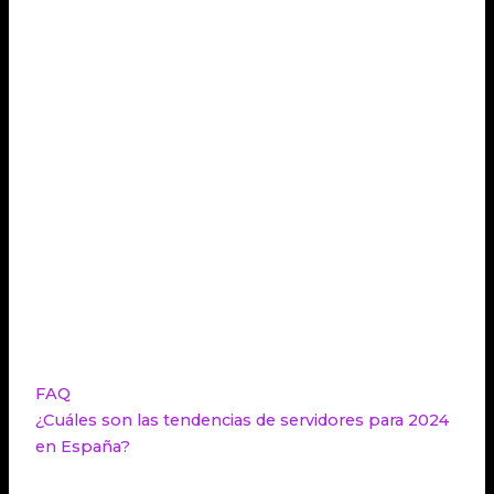
tendencias importantes, con el uso de energías
renovables y estrategias de eficiencia energética en
los data centers.
Finalmente, la ciberseguridad sigue siendo una
preocupación constante en el sector de los
servidores, con la necesidad de contar con
infraestructuras robustas y un equipo de soporte
disponible las 24 horas para proteger los sitios web
de posibles amenazas. En resumen, las
tendencias
tecnológicas
en el sector de los servidores para
2024 en España reflejan la constante búsqueda de
innovación y adaptabilidad en el
data center
.
FAQ
¿Cuáles son las tendencias de servidores para 2024
en España?
Las tendencias de servidores para 2024 en España