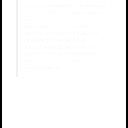
La
ciberseguridad
es una prioridad
en el año 2024 y los proveedores de
hosting deben estar preparados
para hacer frente a las amenazas
digitales en constante evolución.
La
protección de datos
y la
disponibilidad del sitio web son
aspectos críticos que los clientes
buscan en un proveedor de
hosting seguro
.
Además de la protección de datos, un
hosting
seguro
debe contar con un equipo de soporte
técnico disponible las 24 horas. Este equipo puede
brindar asistencia inmediata en caso de cualquier
incidente o necesidad de los clientes, garantizando
la estabilidad y la seguridad de los sitios web en