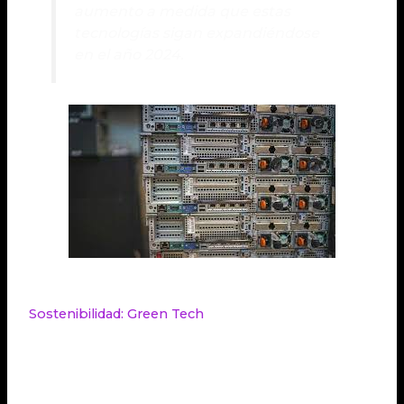
aumento a medida que estas
tecnologías sigan expandiéndose
en el año 2024.
Sostenibilidad: Green Tech
La sostenibilidad es una tendencia en el sector de
los data centers. Las empresas de hosting están
adoptando prácticas ecoamigables, como el uso de
energías renovables y sistemas de
refrigeración