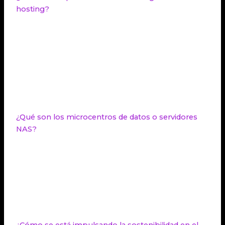
hosting?
La ciberseguridad es fundamental en el hosting
para proteger los sitios web de posibles amenazas.
Los proveedores de hosting deben contar con
infraestructuras robustas, opciones de protección
de datos, respaldo de información y un equipo de
soporte disponible las 24 horas para garantizar la
estabilidad y seguridad de los sitios web.
¿Qué son los microcentros de datos o servidores
NAS?
Los microcentros de datos, también conocidos
como servidores NAS, son una tendencia en auge
en el año 2024. Estos servidores ofrecen
escalabilidad y baja latencia en entornos que
requieren autonomía local, como el edge
computing, IoT y el
trabajo remoto.