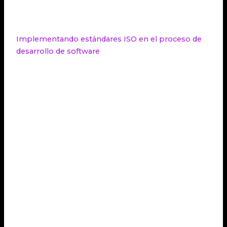
14598
de procesos de medición y análisis.
Implementando estándares ISO en el proceso de
desarrollo de software
Para asegurar la calidad del software según los
estándares ISO, las organizaciones deben seguir un
proceso de implementación. Algunos pasos clave
incluyen:
Identificar los estándares ISO relevantes para
el desarrollo de software.
Evaluar la situación actual de la organización
en términos de cumplimiento de los
estándares.
Desarrollar un plan de implementación que
incluya asignación de recursos y definición de
responsabilidades.
Capturar requisitos específicos de estándares