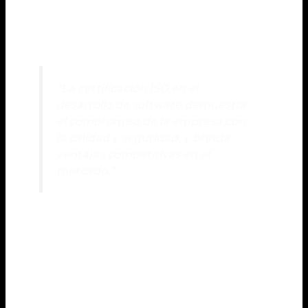
la calidad de los productos y servicios ofrecidos, lo
que se traduce en una mayor satisfacción del
cliente.
“La certificación ISO en el
desarrollo de software demuestra
el compromiso de la empresa con
la calidad y seguridad, y brinda
ventajas competitivas en el
mercado.”
Además, la certificación ISO en desarrollo de
software ayuda a establecer una cultura de mejora
continua dentro de la organización. Al seguir los
estándares y requisitos establecidos por la ISO, las
empresas pueden identificar áreas de mejora y
aplicar acciones correctivas para optimizar sus