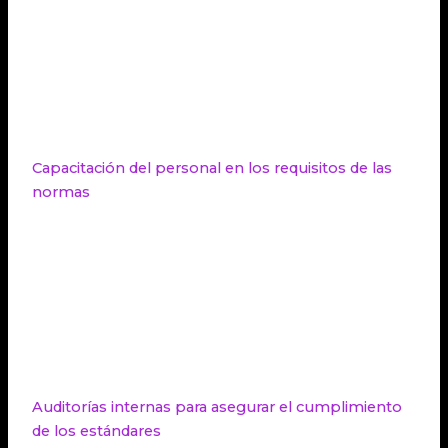
implementación. Este plan debe incluir los
objetivos específicos de la implementación, los
plazos, los recursos necesarios y las
responsabilidades de cada miembro del equipo. Un
plan de implementación claro y detallado facilitará
el proceso y garantizará su éxito.
Capacitación del personal en los requisitos de las
normas
Es crucial capacitar al personal involucrado en el
desarrollo de software en los requisitos específicos
de las normas ISO seleccionadas. Esto permitirá
que todos los miembros del equipo comprendan y
cumplan con los estándares establecidos por las
normas. La capacitación puede realizarse a través
de cursos especializados, seminarios o talleres.
Auditorías internas para asegurar el cumplimiento
de los estándares