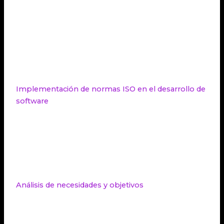
ISO en las etapas de diseño, desarrollo y
pruebas del software.
Realizar auditorías internas para asegurar el
cumplimiento de los estándares.
Buscar la certificación ISO a través de una
entidad acreditada.
Implementación de normas ISO en el desarrollo de
software
La implementación de normas ISO en el desarrollo
de software requiere seguir diversos pasos. Estos
pasos son fundamentales para garantizar que las
empresas puedan obtener los beneficios de
implementar normas ISO en sus procesos.
Análisis de necesidades y objetivos
El primer paso en la implementación de normas
ISO en el desarrollo de software es realizar un
análisis exhaustivo de las necesidades y objetivos de