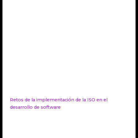
internacionales y competir de manera más efectiva
en un entorno global.
En conclusión, la implementación de normas ISO
en el desarrollo de software tiene un impacto
económico significativo. Los beneficios
económicos incluyen la
reducción de costos
, la
mejora de la satisfacción del cliente y la apertura de
nuevas oportunidades comerciales. Es fundamental
para las empresas aspirar a cumplir con los
estándares de la ISO y aprovechar los beneficios
económicos que conlleva.
Retos de la implementación de la ISO en el
desarrollo de software
La implementación de normas ISO en el desarrollo
de software puede presentar ciertos desafíos que
las organizaciones deben superar para aprovechar
al máximo sus beneficios. Algunos de los retos