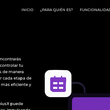
INICIO
¿PARA QUIÉN ES?
FUNCIONALIDA
ncontrarás
controlar tu
as de manera
ar cada etapa de
 más eficiente y
niusX puede