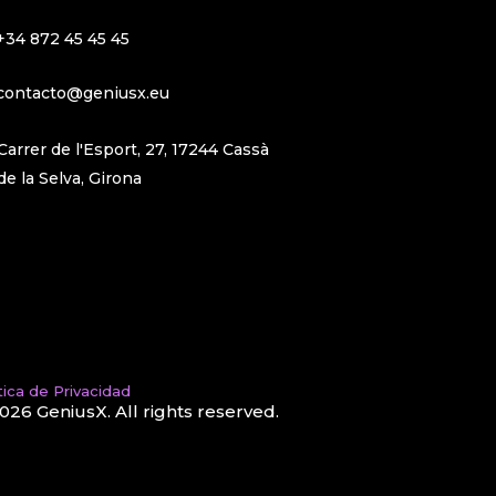
+34 872 45 45 45
contacto@geniusx.eu
Carrer de l'Esport, 27, 17244 Cassà
de la Selva, Girona
tica de Privacidad
026
GeniusX. All rights reserved.​