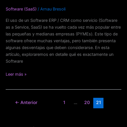
ERP
Software (SaaS)
/
Arnau Bresoli
o
CRM
El uso de un Software ERP / CRM como servicio (Software
en
as a Service, SaaS) se ha vuelto cada vez más popular entre
la
las pequeñas y medianas empresas (PYMEs). Este tipo de
nube
software ofrece muchas ventajas, pero también presenta
para
algunas desventajas que deben considerarse. En esta
PyMES
artículo, exploraremos en detalle qué es exactamente un
Software
Leer más »
←
Anterior
1
…
20
21