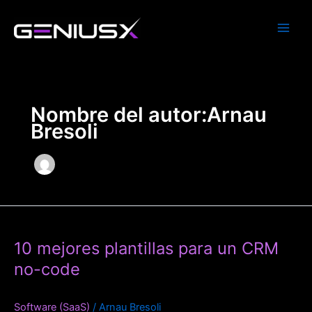
Ir
al
contenido
Nombre del autor:Arnau
Bresoli
10
mejores
10 mejores plantillas para un CRM
plantillas
para
no-code
un
CRM
Software (SaaS)
/
Arnau Bresoli