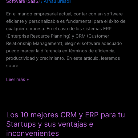
Software (SaaS)
/
Arnau Bresoli
Perfecta
para
En el mundo empresarial actual, contar con un software
tu
eficiente y personalizable es fundamental para el éxito de
Empresa
cualquier empresa. En el caso de los sistemas ERP
(Enterprise Resource Planning) y CRM (Customer
Relationship Management), elegir el software adecuado
puede marcar la diferencia en términos de eficiencia,
productividad y crecimiento. En este artículo, leeremos
sobre
Leer más »
Los
10
Los 10 mejores CRM y ERP para tu
mejores
CRM
Startups y sus ventajas e
y
inconvenientes
ERP