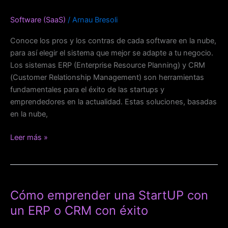
para
Software (SaaS)
/
Arnau Bresoli
tu
Startups
Conoce los pros y los contras de cada software en la nube,
y
para así elegir el sistema que mejor se adapte a tu negocio.
sus
Los sistemas ERP (Enterprise Resource Planning) y CRM
ventajas
(Customer Relationship Management) son herramientas
e
fundamentales para el éxito de las startups y
inconvenientes
emprendedores en la actualidad. Estas soluciones, basadas
en la nube,
Leer más »
Cómo
emprender
Cómo emprender una StartUP con
una
StartUP
un ERP o CRM con éxito
con