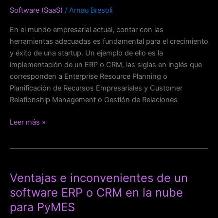
un
Software (SaaS)
/
Arnau Bresoli
ERP
o
En el mundo empresarial actual, contar con las
CRM
herramientas adecuadas es fundamental para el crecimiento
con
y éxito de una startup. Un ejemplo de ello es la
éxito
implementación de un ERP o CRM, las siglas en inglés que
corresponden a Enterprise Resource Planning o
Planificación de Recursos Empresariales y Customer
Relationship Management o Gestión de Relaciones
Leer más »
Ventajas
e
Ventajas e inconvenientes de un
inconvenientes
de
software ERP o CRM en la nube
un
para PyMES
software