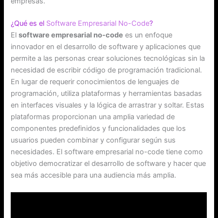
empresas.
¿Qué es el
Software Empresarial No-Code
?
El
software empresarial no-code
es un enfoque
innovador en el desarrollo de software y aplicaciones que
permite a las personas crear soluciones tecnológicas sin la
necesidad de escribir código de programación tradicional.
En lugar de requerir conocimientos de lenguajes de
programación, utiliza plataformas y herramientas basadas
en interfaces visuales y la lógica de arrastrar y soltar. Estas
plataformas proporcionan una amplia variedad de
componentes predefinidos y funcionalidades que los
usuarios pueden combinar y configurar según sus
necesidades. El software empresarial no-code tiene como
objetivo democratizar el desarrollo de software y hacer que
sea más accesible para una audiencia más amplia.