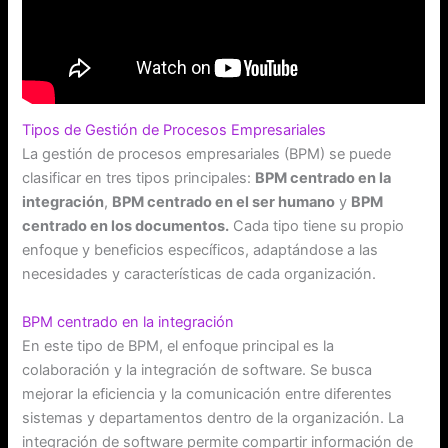
Tipos de Gestión de Procesos Empresariales
La gestión de procesos empresariales (BPM) se puede
clasificar en tres tipos principales:
BPM centrado en la
integración
,
BPM centrado en el ser humano
y
BPM
centrado en los documentos.
Cada tipo tiene su propio
enfoque y beneficios específicos, adaptándose a las
necesidades y características de cada organización.
BPM centrado en la integración
En este tipo de BPM, el enfoque principal es la
colaboración y la integración de software. Se busca
mejorar la eficiencia y la comunicación entre diferentes
sistemas y departamentos dentro de la organización. La
integración de software permite compartir información de