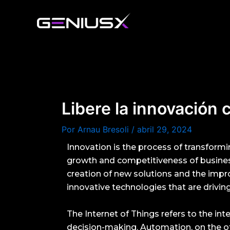
Ir
al
contenido
Libere la innovación 
Por
Arnau Bresoli
/
abril 29, 2024
Innovation is the process of transformin
growth and competitiveness of business
creation of new solutions and the impro
innovative technologies that are driving
The Internet of Things refers to the in
decision-making. Automation, on the o