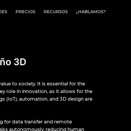
DES
PRECIOS
RECURSOS
¿HABLAMOS?
eño 3D
ue to society. It is essential for the
ole in innovation, as it allows for the
ngs (IoT), automation, and 3D design are
ng for data transfer and remote
 tasks autonomously, reducing human