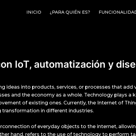
INICIO
¿PARA QUIÉN ES?
FUNCIONALIDA
con IoT, automatización y dis
g ideas into products, services, or processes that add val
es and the economy as a whole. Technology plays a key r
vement of existing ones. Currently, the Internet of Thi
 transformation in different industries.
terconnection of everyday objects to the internet, allowi
ther hand, refers to the use of technology to perform