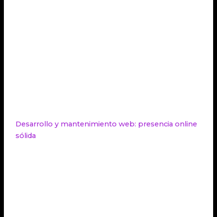
Resolución de
problemas de
✓
conectividad
Implementación
de medidas de
✓
seguridad
Asistencia
✓
remota
Desarrollo y mantenimiento web: presencia online
sólida
En la era digital, el desarrollo y mantenimiento de
un sitio web profesional y fácil de usar juegan un
papel fundamental para interactuar con el público,
mostrar productos/servicios y facilitar transacciones.
Contar con un equipo especializado en
desarrollo
web
y mantenimiento garantiza una
presencia