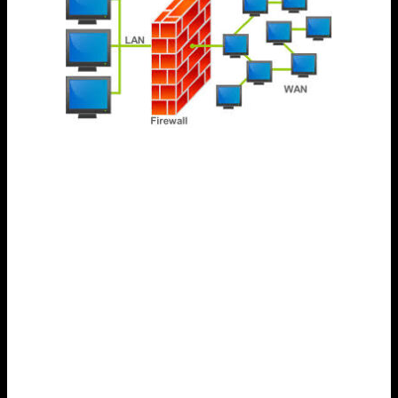
Tecnología
Función
Control y filtrado del tráfico de
Cortafuegos
red
Soluciones
Detección y eliminación de
antivirus
programas maliciosos y virus
Cifrado de
Protección de la privacidad y
datos
confidencialidad de la información
Control de
Gestión de permisos para limitar