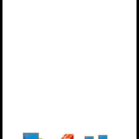
En caso de que se produzca una violación de la
seguridad o un incidente, es esencial contar con un
plan de
respuesta a incidentes
. Este plan define los
procedimientos a seguir para minimizar el impacto
de la violación y restaurar la seguridad de los
sistemas lo más rápido posible.
En resumen, la protección de datos y la prevención
de amenazas son aspectos clave en la seguridad
informática. La implementación de
cortafuegos
,
soluciones antivirus
,
cifrado de datos
,
control de
acceso
, formación y concienciación de empleados,
así como la respuesta eficiente a incidentes, son
elementos fundamentales para mantener la
seguridad de los sistemas y proteger la información
sensible.