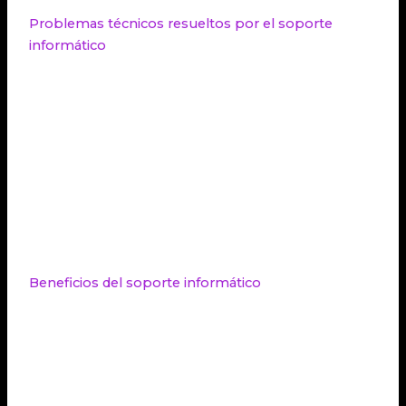
Problemas técnicos resueltos por el soporte
informático
Errores en el sistema operativo
Incompatibilidades de
software
Fallos en
hardware
, como problemas con
discos duros, memorias RAM o tarjetas
gráficas
Problemas de conexión a Internet y
configuración de redes
Virus y malware
Pérdida de datos
Beneficios del soporte informático
Contar con un servicio de soporte informático tiene
varios beneficios para las empresas:
Resolución eficiente de problemas técnicos:
Los técnicos informáticos expertos pueden