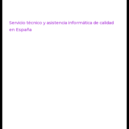
óptimas, minimizando los tiempos de inactividad y
garantizando la continuidad del negocio.
Servicio técnico y asistencia informática de calidad
en España
Encontrar un servicio técnico y
asistencia
informática
de calidad es fundamental para
empresas en España. Empresas como Gestinet
ofrecen servicios de mantenimiento informático
especializados adaptados a las necesidades de cada
cliente, incluyendo asistencia técnica, soporte
remoto, mantenimiento preventivo y correctivo,
seguridad digital y consultoría.
Servicios
Descripción
Expertos en
servicio técnico
informático
brindan soluciones
Asistencia
rápidas y efectivas para resolver