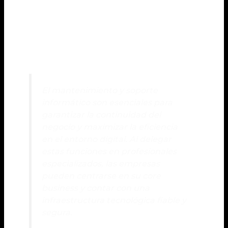
proteger la información sensible de la
empresa frente a posibles pérdidas de datos.
Detectar vulnerabilidades digitales y aplicar
medidas de seguridad para prevenir ataques
cibernéticos.
El mantenimiento y soporte
informático son esenciales para
garantizar la continuidad del
negocio y maximizar la eficiencia
en el entorno digital. Al delegar
estas funciones en profesionales
especializados, las empresas
pueden centrarse en su core
business y contar con una
infraestructura tecnológica fiable y
segura.