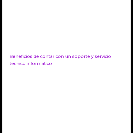
eficiente y personalizado para cubrir todas sus
necesidades tecnológicas. La combinación de
profesionales altamente capacitados, herramientas
avanzadas y consultoría experta garantiza un
servicio de calidad y la mejora continua de los
sistemas informáticos.
Beneficios de contar con un soporte y servicio
técnico informático
Contar con un soporte y
servicio técnico
informático
especializado brinda una serie de
beneficios que contribuyen al buen
funcionamiento y crecimiento de una empresa.
Algunos de los beneficios clave incluyen:
Resolución eficiente de problemas técnicos:
Un servicio de soporte técnico informático
capacitado y especializado puede identificar y