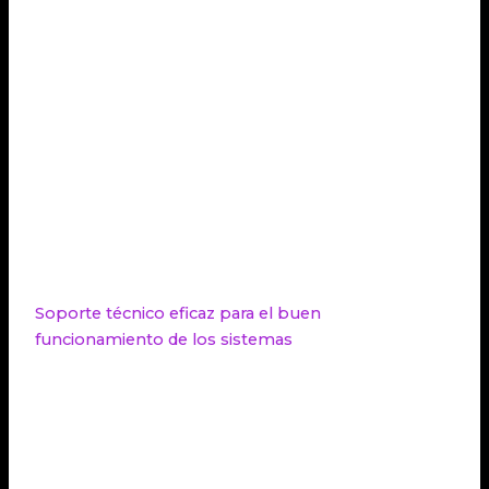
acceso
el acceso no autorizado
Suplantación de identidad para
Phishing
obtener información confidencial
Ingeniería
Manipulación de personas para
social
obtener acceso no autorizado
Plan de
Procedimientos para minimizar el
respuesta a
impacto de violaciones de
incidentes
seguridad
Soporte técnico eficaz para el buen
funcionamiento de los sistemas
El
soporte técnico
es esencial para asegurar el
funcionamiento fluido de los sistemas digitales. Los
servicios de
soporte técnico
brindan asistencia para
resolver problemas relacionados con hardware,
software y redes, minimizando los tiempos de