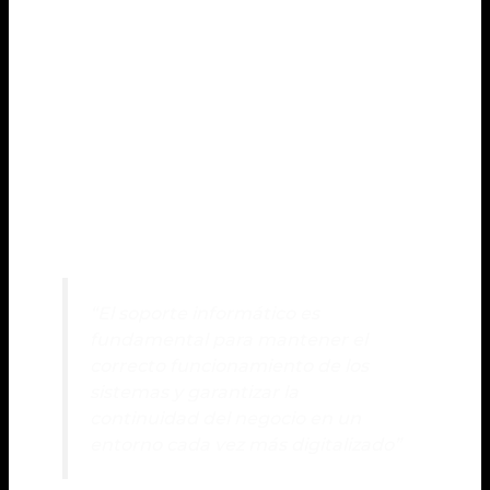
El
soporte informático
no se limita únicamente a la
reparación de
problemas técnicos
, sino que
también brinda un servicio integral que incluye
mantenimiento periódico, instalación de sistemas
operativos, copias de seguridad y consultoría. Esto
asegura que los sistemas informáticos se
encuentren en óptimas condiciones de
funcionamiento y proporciona a las empresas la
tranquilidad de contar con un
soporte técnico
confiable y experto.
“El soporte informático es
fundamental para mantener el
correcto funcionamiento de los
sistemas y garantizar la
continuidad del negocio en un
entorno cada vez más digitalizado”