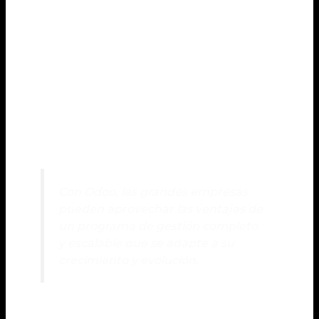
un modelo de código abierto.
La versatilidad de Odoo le permite adaptarse a
diferentes sectores y ofrecer soluciones
innovadoras para la gestión empresarial. Una de sus
ventajas más destacadas es su capacidad de
personalización, lo que significa que las empresas
pueden ajustar el software según sus necesidades
y requerimientos específicos.
Con Odoo, las grandes empresas
pueden aprovechar las ventajas de
un programa de gestión completo
y escalable que se adapte a su
crecimiento y evolución.
Además del sistema de gestión de relaciones con