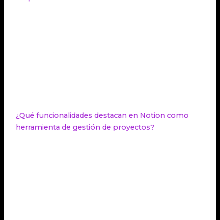
HubSpot es reconocido por ofrecer uno de los
mejores CRM del mercado. Su enfoque está en
mejorar la relación con los clientes y potenciar las
estrategias de marketing y ventas. Ofrece recursos
de automatización de email marketing,
publicaciones en redes sociales y embudos de
conversión. Se integra eficientemente con otras
soluciones de gestión empresarial.
¿Qué funcionalidades destacan en Notion como
herramienta de gestión de proyectos?
Notion es una herramienta de gestión de proyectos
que se destaca por su versatilidad. Permite
colaborar y compartir documentos, con una
interfaz intuitiva y capacidad de integración con
otros programas. Es especialmente útil para la
planificación, seguimiento de tareas y gestión de
entregas.