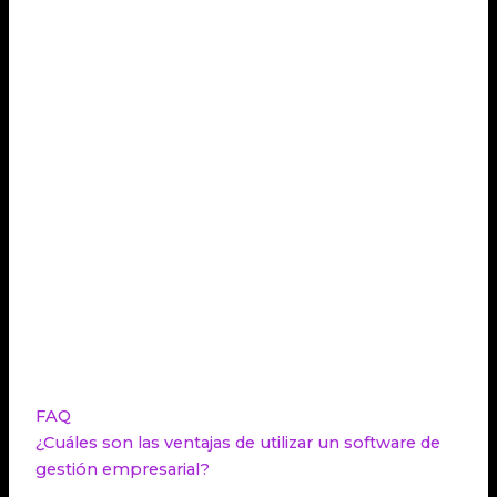
CRM y herramientas de marketing y ventas
integradas. Para la gestión de proyectos, Notion se
destaca como una herramienta versátil, que
permite la colaboración y el seguimiento de tareas
de manera eficiente.
La elección del mejor programa de gestión
empresarial dependerá de las necesidades y
tamaño de cada empresa, así como de su
presupuesto y nivel de personalización requerido.
En definitiva, invertir en un software de gestión
empresarial adecuado puede agilizar las
operaciones internas, optimizar los procesos y
llevar a la empresa hacia el éxito.
FAQ
¿Cuáles son las ventajas de utilizar un software de
gestión empresarial?
Un software de gestión empresarial ofrece