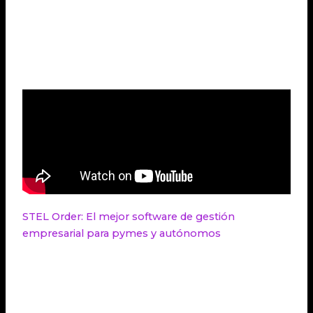
Herramienta versátil de gestión de
Notion
proyectos para colaborar y organizar
tareas y entregas.
STEL Order: El mejor software de gestión
empresarial para pymes y autónomos
STEL Order es considerado el mejor
software de
gestión empresarial para pymes
y autónomos.
Ofrece una
solución completa
que permite
automatizar tareas cotidianas y eliminar procesos