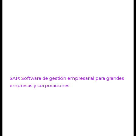
cuentas con recursos de formación y la
posibilidad de participar en eventos y
webinars para sacar el máximo provecho de
la plataforma.
Con todas estas características, no es de extrañar
que STEL Order sea la elección preferida de pymes
y autónomos para su software de gestión
empresarial.
SAP: Software de gestión empresarial para grandes
empresas y corporaciones
SAP es un reconocido software de gestión
empresarial utilizado por grandes empresas y
corporaciones. Este software ofrece una suite
completa de herramientas empresariales que
abarcan áreas como facturación, contabilidad, ERP,
CRM
y gestión de proyectos.