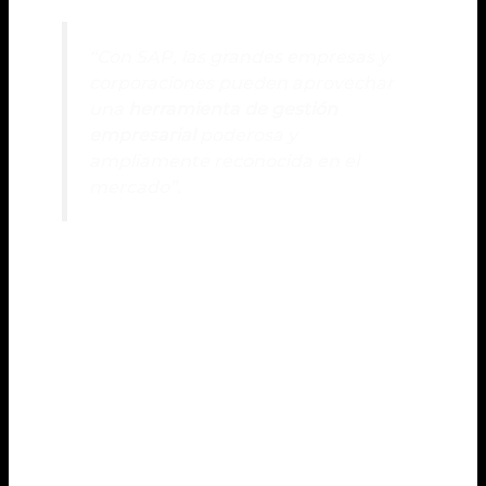
“Con SAP, las grandes empresas y
corporaciones pueden aprovechar
una
herramienta de gestión
empresarial
poderosa y
ampliamente reconocida en el
mercado”.
En
resumen
, SAP es una opción sólida para las
grandes empresas y corporaciones que buscan una
solución integral de gestión empresarial. Sin
embargo, antes de tomar una decisión, es crucial
realizar un análisis exhaustivo de las necesidades de
la empresa y evaluar las opciones disponibles en el
mercado para garantizar una implementación
exitosa y rentable del software de gestión
empresarial.