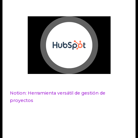
soluciones de
gestión empresarial
.
Notion: Herramienta versátil de gestión de
proyectos
Notion es una herramienta de
gestión de proyectos
altamente versátil y adaptable para empresas de
diferentes tamaños. Esta aplicación se destaca por
su capacidad para colaborar y compartir
documentos, lo que facilita enormemente el