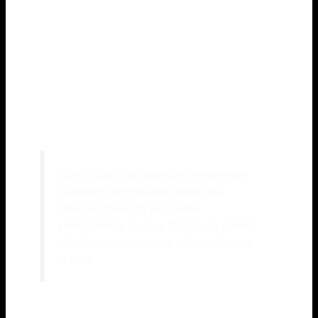
los clientes (CRM) integrado, Odoo ofrece una
amplia gama de aplicaciones y módulos que
abarcan áreas como ventas, compras, inventario,
finanzas, recursos humanos, producción y más.
Estas funcionalidades permiten una gestión
eficiente de todas las áreas clave de una empresa,
optimizando procesos y mejorando la
productividad.
Con Odoo, las grandes empresas
pueden centralizar todas sus
operaciones en una sola
plataforma, lo que facilita la toma
de decisiones ágiles y basadas en
datos.
Además, la naturaleza de código abierto de Odoo