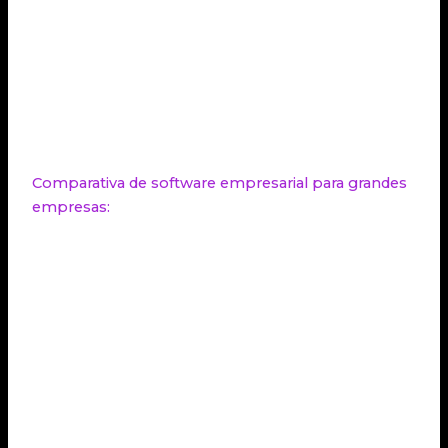
Integración con comercio electrónico para
gestionar de manera eficiente las ventas en
línea y las operaciones de comercio
electrónico.
Escalabilidad para adaptarse al crecimiento y
la evolución de las grandes empresas.
Comparativa de software empresarial para grandes
empresas:
Software
Características
Precio
Alto grado de
personalización,
integración con
A partir de 25€
Odoo
comercio
por usuario al
electrónico, modelo
mes
de código abierto,
CRM integrado