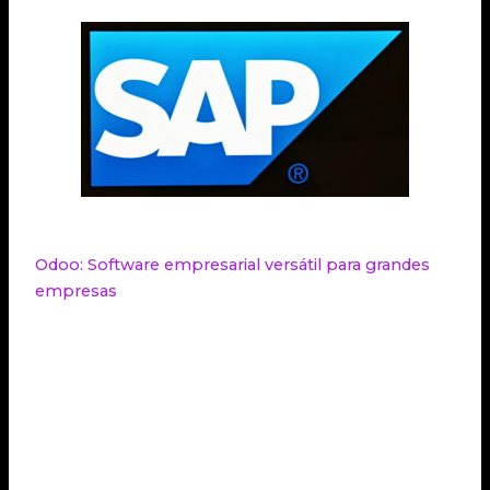
Odoo: Software empresarial versátil para grandes
empresas
Odoo es otra opción destacada de
software
empresarial
diseñada especialmente para grandes
empresas. Con su alto grado de personalización,
permite seleccionar las herramientas y módulos
más relevantes según las necesidades de cada
negocio. Además, cuenta con funcionalidades
como
CRM
, integración con comercio electrónico y