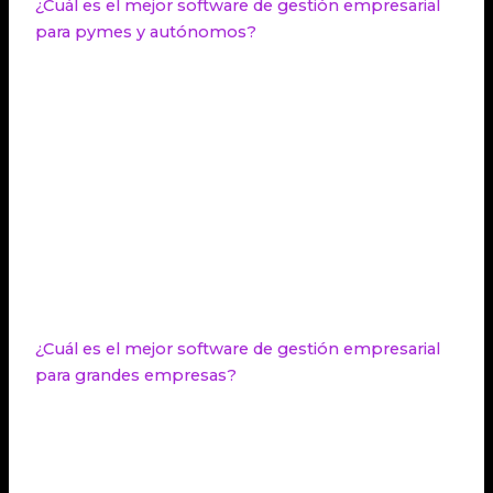
¿Cuál es el mejor software de gestión empresarial
para pymes y autónomos?
STEL Order es considerado el mejor
software de
gestión empresarial para pymes
y autónomos.
Ofrece una solución completa que permite
automatizar tareas cotidianas y eliminar procesos
tediosos, liberando tiempo para dedicarse a
funciones más importantes. Sus puntos fuertes
incluyen administración avanzada de clientes,
gestión eficiente de stock, sistema integrado de
gestión de incidencias, funciones de movilidad y
soporte de alta calidad.
¿Cuál es el mejor software de gestión empresarial
para grandes empresas?
SAP es un reconocido software de gestión
empresarial utilizado por grandes empresas y
corporaciones. Ofrece una suite completa de
herramientas empresariales que abarcan áreas