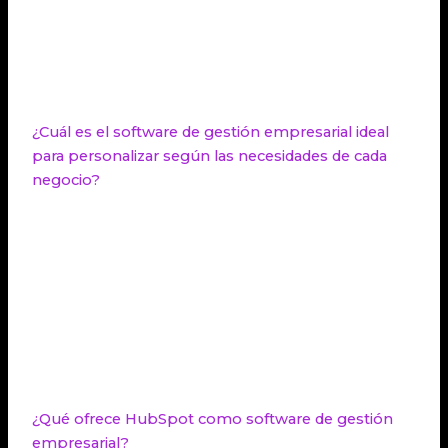
como facturación, contabilidad, ERP, CRM y gestión
de proyectos. Aunque es una opción poderosa, su
costo es elevado y su implementación puede ser
compleja para pequeñas empresas.
¿Cuál es el software de gestión empresarial ideal
para personalizar según las necesidades de cada
negocio?
Odoo es una opción de
software empresarial
ideal
para grandes empresas. Ofrece un alto grado de
personalización y permite seleccionar las
herramientas y módulos más relevantes según las
necesidades de cada negocio. Además, cuenta con
funcionalidades como CRM, integración con
comercio electrónico y un modelo de código
abierto.
¿Qué ofrece HubSpot como software de gestión
empresarial?