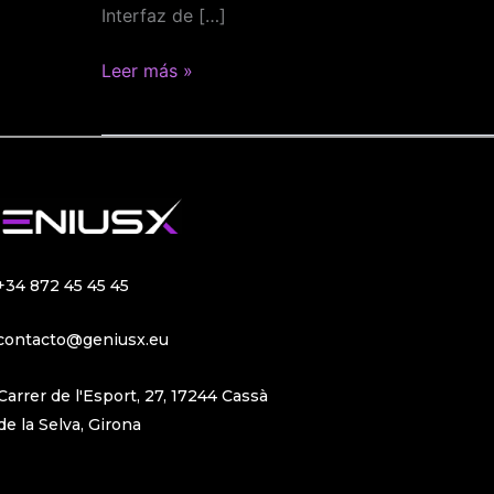
o
Interfaz de […]
ERP?
Leer más »
+34 872 45 45 45
contacto@geniusx.eu
Carrer de l'Esport, 27, 17244 Cassà
de la Selva, Girona