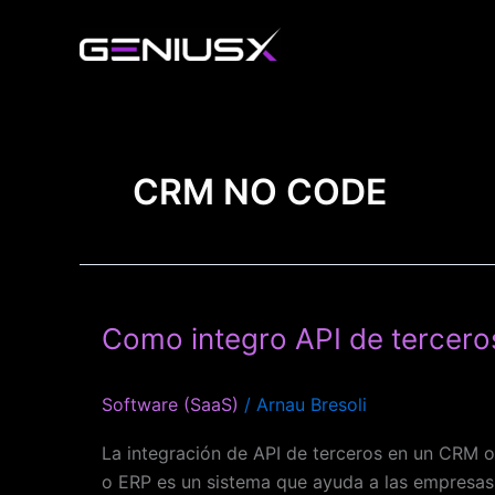
Ir
al
contenido
CRM NO CODE
Como
integro
Como integro API de tercer
API
de
terceros
Software (SaaS)
/
Arnau Bresoli
en
un
La integración de API de terceros en un CRM 
CRM
o ERP es un sistema que ayuda a las empresas 